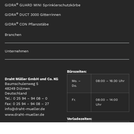
®
GIDRA
GUARD MINI Sprinklerschutzkörbe
®
GIDRA
DUCT 3000 Gitterrinnen
®
GIDRA
CON Pflanzstäbe
Branchen
Unternehmen
Bürozeiten:
Draht Müller GmbH und Co. KG
Mo. –
08:00 – 16:30 Uhr
Baumschulenweg 5
Do.
48249 Dülmen
Deutschland
Tel.:
0 25 94 – 94 08 – 0
Fr.
08:00 – 14:00
Fax: 0 25 94 – 94 08 – 27
Uhr
info@draht-mueller.de
www.draht-mueller.de
Verladezeiten:
Mo. –
06:00 – 18:00
Do.
Uhr