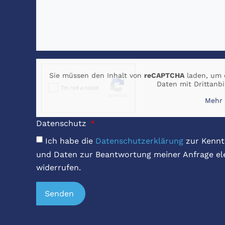
Sie müssen den Inhalt von
reCAPTCHA
laden, um d
Daten mit Drittanb
Mehr 
Datenschutz
Ich habe die
Datenschutzerklärung
zur Kennt
und Daten zur Beantwortung meiner Anfrage elek
widerrufen.
Senden