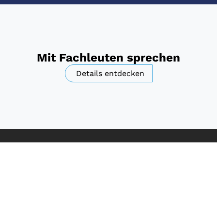
Mit Fachleuten sprechen
Details entdecken
Direkt online shoppen
tandardsortiment in unserem B2B-Onlineshop und bestel
Zum Shop