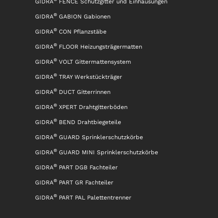
GIDRA
FENCE Schutzgitter und Einhausungen
®
GIDRA
GABION Gabionen
®
GIDRA
CON Pflanzstäbe
®
GIDRA
FLOOR Heizungsträgermatten
®
GIDRA
VOLT Gittermattensystem
®
GIDRA
TRAY Werkstückträger
®
GIDRA
DUCT Gitterrinnen
®
GIDRA
XPERT Drahtgitterböden
®
GIDRA
BEND Drahtbiegeteile
®
GIDRA
GUARD Sprinklerschutzkörbe
®
GIDRA
GUARD MINI Sprinklerschutzkörbe
®
GIDRA
PART DGB Fachteiler
®
GIDRA
PART GR Fachteiler
®
GIDRA
PART PAL Palettentrenner